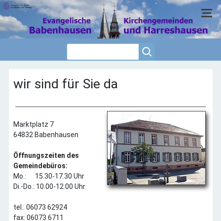
wir sind für Sie da
Home
Willkommen
Anfahrt
Gemeindebüro
Marktplatz 7
Verkündigungsteam
64832 Babenhausen
Kindertagesstätte
Öffnungszeiten des
Kontakt
Gemeindebüros:
Links
Mo.: 15.30-17.30 Uhr
Di.-Do.: 10.00-12.00 Uhr
Wir über Uns
Aktuell
tel.: 06073 62924
Harreshausen
fax: 06073 6711