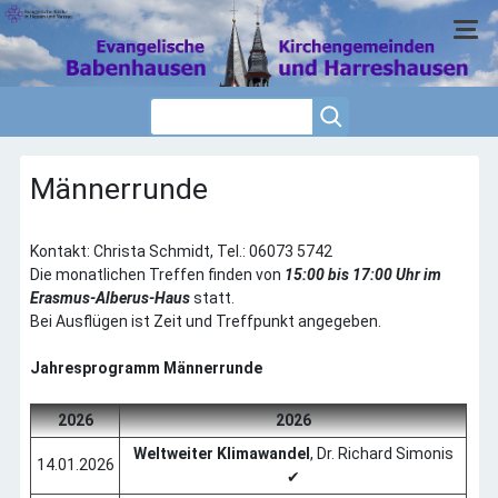
Männerrunde
Home
Wir über Uns
Leitbild
Kontakt: Christa Schmidt, Tel.: 06073 5742
Liturgie
Die monatlichen Treffen finden von
15:00 bis 17:00 Uhr im
Erasmus-Alberus-Haus
statt.
Einkaufsfahrten
Bei Ausflügen ist Zeit und Treffpunkt angegeben.
Gruppen + Kreise
Kinder + Jugend
Jahresprogramm Männerrunde
Kirchenvorstand
2026
2026
Konfirmanden
Weltweiter Klimawandel
, Dr. Richard Simonis
Konfirmierte
14.01.2026
✔
Gebäude