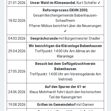
21.01.2026
Unser Wald im Klimawandel
, Kurt Schäfer ✔
Stadtkirche
Reformprozess EKHN 2030
,
Aktuell
Gesamtkirchengemeinde Babenhausen-
Harreshausen
18.02.2026
Schaafheim
Galerien
Pfarrer Möbus berichtet über die Neuerungen
✔
Archive
Impressum
04.03.2026
Gesprächsrunde
mit Bürgermeister Stadler
Wir besichtigen die Kläranlage Babenhausen
29.04.2026
Treffpunkt: 14:00 Uhr Am Allmai an der
Kläranlage
Besuch bei dem Geflügelzuchtverein
Babenhausen
27.05.2026
Treffpunkt: 14:00 Uhr am Vereinsgelände Am
Viehtrieb
Auf den Spuren der 61-er
24.06.2026
Klaus Mohrhardt führt duch den historischen
Teil der Kaisergärten
19.08.2026
Grillen im Gemeindehof
mit Damen